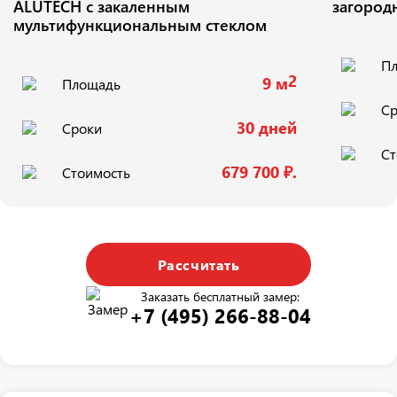
ALUTECH с закаленным
загород
мультифункциональным стеклом
П
2
9 м
Площадь
Ср
30 дней
Сроки
Ст
679 700 ₽.
Стоимость
Рассчитать
Заказать бесплатный замер:
+7 (495) 266-88-04