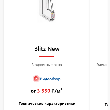
Blitz New
Бюджетные окна
Элегант
Видеобзор
от
3 550
₽/м²
Технические характеристики
Те