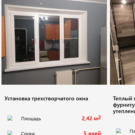
Установка трехстворчатого окна
Теплый 
фурниту
утеплени
2
2,42 м
Площадь
П
5 дней
Сроки