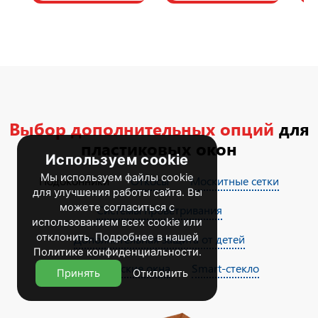
Выбор дополнительных опций
для
пластиковых окон
Используем cookie
Мы используем файлы cookie
Подоконники
Откосы
Москитные сетки
для улучшения работы сайта. Вы
можете согласиться с
Системы проветривания
использованием всех cookie или
отклонить. Подробнее в нашей
Дополнительная защита от детей
Политике конфиденциальности
.
Автоматические окна
Smart-стекло
Принять
Отклонить