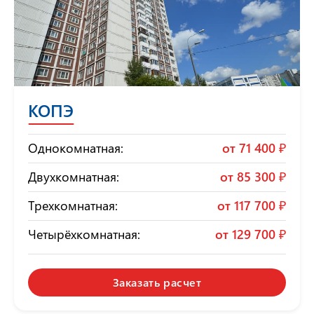
КОПЭ
Однокомнатная:
от
71 400 ₽
Двухкомнатная:
от
85 300 ₽
Трехкомнатная:
от
117 700 ₽
Четырёхкомнатная:
от
129 700 ₽
Заказать расчет