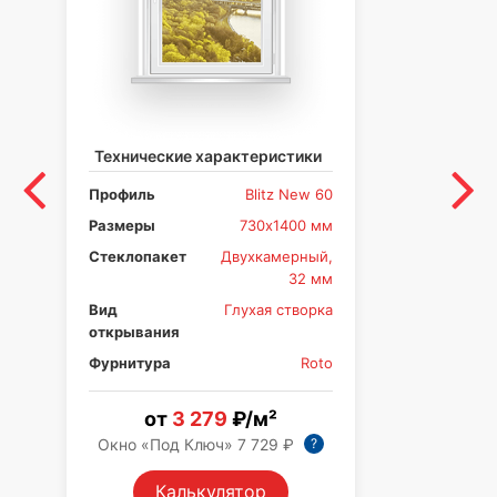
Технические характеристики
Те
Профиль
Blitz New 60
Пр
Размеры
730х1400 мм
Ра
Стеклопакет
Двухкамерный,
Ст
32 мм
Вид
Глухая створка
Ви
открывания
от
Фурнитура
Roto
Фу
от
3 279
₽/м²
?
Окно «Под Ключ» 7 729 ₽
Ок
Калькулятор