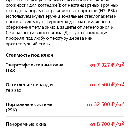
сложности для коттеджей: от нестандартных арочных
окон до панорамных раздвижных порталов (HS, PSK).
Используем мультифункциональные стеклопакеты и
противовзломную фурнитуру для максимального
сбережения тепла зимой, защиты от летнего зноя и
безопасности вашего дома. Доступна ламинация
профиля под любую текстуру дерева или
архитектурный стиль.
Стоимость под ключ
2
от 7 927 ₽./м
Энергоэффективные окна
ПВХ
2
от 7 500 ₽./м
Остекление веранд и
террас
2
от 32 500 ₽./м
Портальные системы
(PSK)
2
от 8 700 ₽./м
Панорамные окна