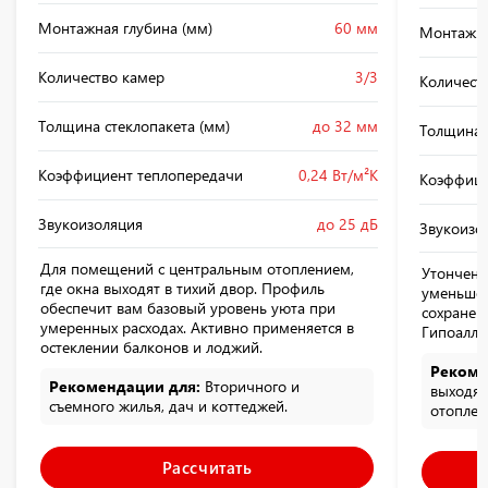
Монтажная глубина (мм)
60 мм
Монтажна
Количество камер
3/3
Количест
Толщина стеклопакета (мм)
до 32 мм
Толщина 
Коэффициент теплопередачи
0,24 Вт/м²К
Коэффици
Звукоизоляция
до 25 дБ
Звукоизо
Для помещений с центральным отоплением,
Утонченн
где окна выходят в тихий двор. Профиль
уменьше
обеспечит вам базовый уровень уюта при
сохранен
умеренных расходах. Активно применяется в
Гипоалле
остеклении балконов и лоджий.
Рекоме
Рекомендации для:
Вторичного и
выходящ
съемного жилья, дач и коттеджей.
отоплен
Рассчитать