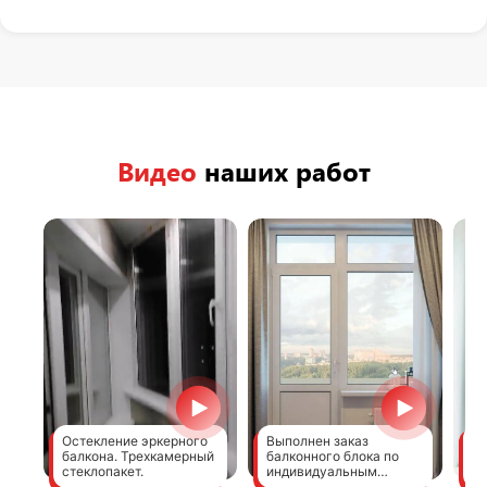
Видео
наших работ
Остекление эркерного
Выполнен заказ
Ка
балкона. Трехкамерный
балконного блока по
де
стеклопакет.
индивидуальным
ус
размерам